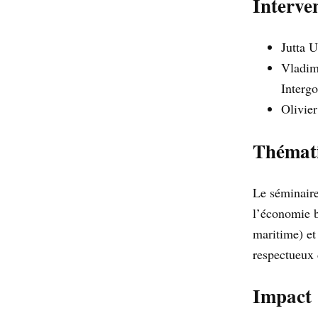
Interve
Jutta 
Vladim
Interg
Olivier
Thémati
Le séminaire
l’économie b
maritime) et
respectueux 
Impact