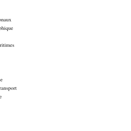
ionaux
phique
ritimes
de
ransport
e